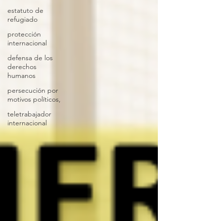
estatuto de
refugiado
protección
internacional
defensa de los
derechos
humanos
persecución por
motivos políticos,
teletrabajador
internacional