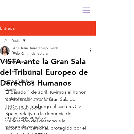
Entrada
All Posts
Ana Tulia Barrera Sepúlveda
All Posts
9 abr
2 min de lectura
VISTA ante la Gran Sala
extranjería
del Tribunal Europeo de
nómadas digitales
Ley de Startups
Derechos Humanos
visado
El pasado 1 de abril, tuvimos el honor 
reglamento de extranjería
de defender ante la Gran Sala del 
TEDH en Estrasburgo el caso S.O. v 
arraigo sociolaboral
Spain, relativo a la denuncia de 
arraigo socioformativo
vulneración del derecho a la 
estatuto de refugiado
autonomía personal, protegido por el 