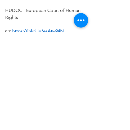
HUDOC - European Court of Human 
Rights 
👉 
https://lnkd.in/esAtw94N
Ver todo
Entradas recientes