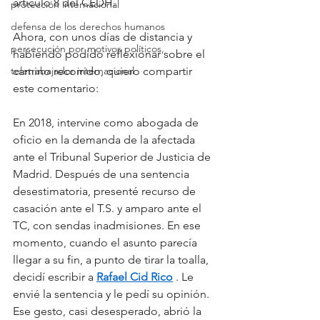
artículo 8 del CEDH. 
protección internacional
defensa de los derechos humanos
Ahora, con unos días de distancia y 
persecución por motivos políticos,
habiendo podido reflexionar sobre el 
teletrabajador internacional
camino recorrido, quiero compartir 
este comentario:
En 2018, intervine como abogada de 
oficio en la demanda de la afectada 
ante el Tribunal Superior de Justicia de 
Madrid. Después de una sentencia 
desestimatoria, presenté recurso de 
casación ante el T.S. y amparo ante el 
TC, con sendas inadmisiones. En ese 
momento, cuando el asunto parecía 
llegar a su fin, a punto de tirar la toalla, 
decidí escribir a 
Rafael Cid Rico
 . Le 
envié la sentencia y le pedí su opinión. 
Ese gesto, casi desesperado, abrió la 