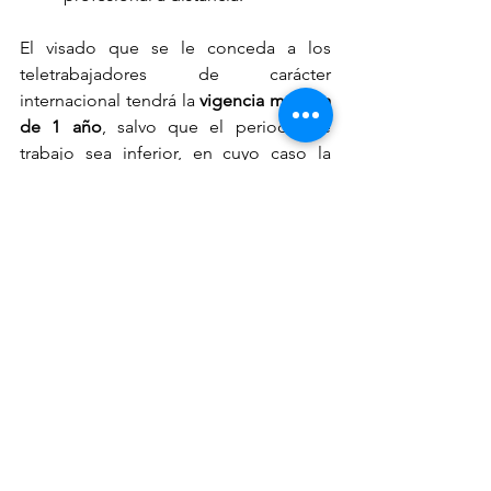
El visado que se le conceda a los 
teletrabajadores de carácter 
internacional tendrá la 
vigencia máxima 
de 1 año
, salvo que el periodo de 
trabajo sea inferior, en cuyo caso la 
vigencia del visado será la misma que la 
del periodo de trabajo. Además, 60 
días naturales antes de la expiración del 
visado podrán solicitar la autorización 
de residencia para trabajador a 
distancia internacional, siempre y 
cuando se mantengan las condiciones 
requeridas para ello.
La autorización de residencia para 
teletrabajo de carácter internacional 
tendrá 
validez en todo el territorio 