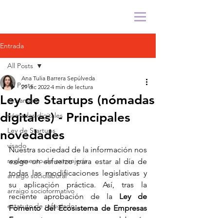
Entrada
All Posts
Ana Tulia Barrera Sepúlveda
All Posts
29 dic 2022
4 min de lectura
Ley de Startups (nómadas
extranjería
digitales) - Principales
nómadas digitales
Ley de Startups
novedades
visado
Nuestra sociedad de la información nos 
reglamento de extranjería
exige un esfuerzo para estar al día de 
todas las modificaciones legislativas y 
arraigo sociolaboral
su aplicación práctica. Así, tras la 
arraigo socioformativo
reciente aprobación de la 
Ley de 
estatuto de refugiado
Fomento del Ecosistema de Empresas 