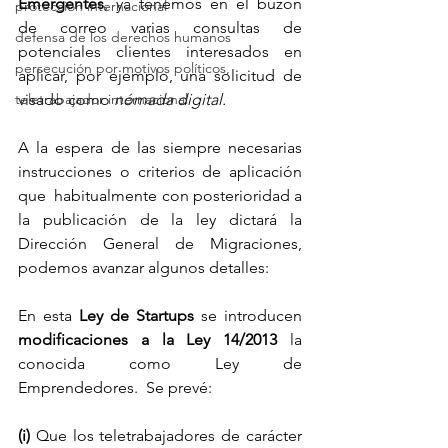
Emergentes
, ya tenemos en el buzón 
protección internacional
de correo varias consultas de 
defensa de los derechos humanos
potenciales clientes interesados en 
persecución por motivos políticos,
aplicar, por ejemplo, una solicitud de 
teletrabajador internacional
visado como 
nómada digital.
A la espera de las siempre necesarias 
instrucciones o criterios de aplicación 
que  habitualmente con posterioridad a 
la publicación de la ley dictará la 
Dirección General de Migraciones, 
podemos avanzar algunos detalles: 
En esta 
Ley de Startups
 se introducen 
modificaciones a la Ley 14/2013
 la 
conocida como Ley de 
Emprendedores.  Se prevé: 
(i) 
Que los teletrabajadores de carácter 